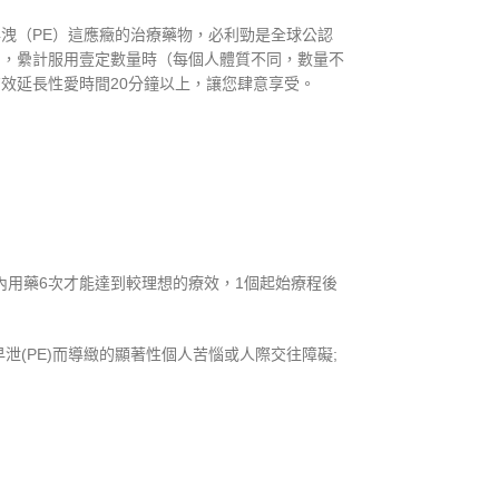
的早洩（PE）這應癥的治療藥物，必利勁是全球公認
加，纍計服用壹定數量時（每個人體質不同，數量不
效延長性愛時間20分鐘以上，讓您肆意享受。
內用藥6次才能達到較理想的療效，1個起始療程後
(PE)而導緻的顯著性個人苦惱或人際交往障礙;