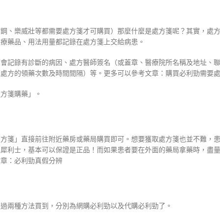
而鋼、樂威壯等都需要處方箋才可購買）那麼什麼是處方箋呢？其實，處
治療藥品、用法用量都記錄在處方箋上交給病患。
面會記錄有診斷的病因、處方醫師簽名（或蓋章、醫療院所名稱及地址、
續處方的領藥次數及時間間隔）等。更多可以參考文章：購買必利勁需要
處方箋購藥」。
處方箋」直接前往附近藥房或藥局購買即可。想要獲取處方箋也並不難，
買犀利士，基本可以保證是正品！而如果患者要在外面的藥局拿藥時，盡
文章：必利勁真假分辨
通過兩種方法買到，分別為網購必利勁以及代購必利勁了。