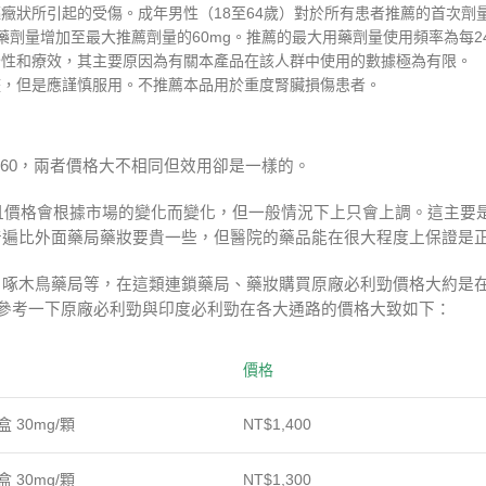
狀所引起的受傷。成年男性（18至64歲）對於所有患者推薦的首次劑量
藥劑量增加至最大推薦劑量的60mg。推薦的最大用藥劑量使用頻率為每2
安全性和療效，其主要原因為有關本產品在該人群中使用的數據極為有限。
整，但是應謹慎服用。不推薦本品用於重度腎臟損傷患者。
-60，兩者價格大不相同但效用卻是一樣的。
並且價格會根據市場的變化而變化，但一般情況下上只會上調。這主要
普遍比外面藥局藥妝要貴一些，但醫院的藥品能在很大程度上保證是
鳥藥局等，在這類連鎖藥局、藥妝購買原廠必利勁價格大約是在1400
以參考一下原廠必利勁與印度必利勁在各大通路的價格大致如下：
價格
盒 30mg/顆
NT$1,400
盒 30mg/顆
NT$1,300