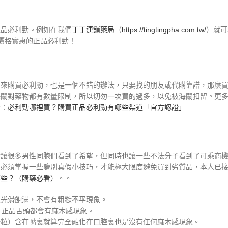
正品必利勁。例如在我們
丁丁連鎖藥局
（
https://tingtingpha.com.tw/
）就可
勁價格實惠的正品必利勁！
購來購買必利勁，也是一個不錯的辦法，只要找的朋友或代購靠譜，那麼
海關對藥物都有數量限制，所以切勿一次買的過多，以免被海關扣留。更
考：
必利勁哪裡買？購買正品必利勁有哪些渠道「官方認證」
實讓很多男性同胞們看到了希望，但同時也讓一些不法分子看到了可乘商
必須掌握一些鑒別真假小技巧，才能極大限度避免買到劣質品，本人已接
哪些？（購藥必看）
。。
很光滑飽滿，不會有粗糙不平現象。
）正品舌頭都會有麻木感現象。
一粒）含在嘴裏就算完全融化在口腔裏也是沒有任何麻木感現象。