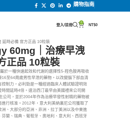
購物指南
0
登入/註冊
NT$
0
療早洩 延時必備 官方正品 10粒裝
igy 60mg｜治療早洩
方正品 10粒裝
 ），屬於一種快速起效和代謝的選擇性5-羥色胺再吸收
治療16至64周歲男性早泄的藥物。以改變腦下部血清
有控制力，必利勁是一種經過臨床人體試驗證明效
愛時間延時4倍。達泊西汀最早由美國禮來公司開
強生公司，並於2004年作為治療早發性射精的藥物被
進行核准。2012年，意大利美納裏尼公司獲取了
歐洲、大部分的亞洲、非洲、拉丁美洲以及中東進
、芬蘭、瑞典、葡萄牙、奧地利、意大利、西班牙