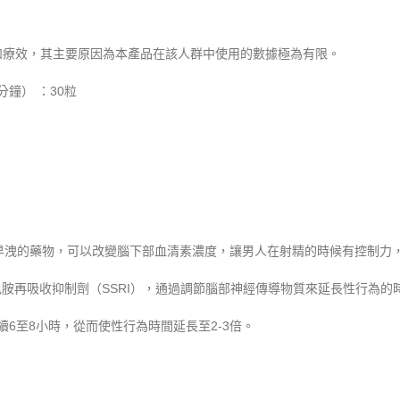
和療效，其主要原因為本產品在該人群中使用的數據極為有限。
鐘） ：30粒
性早洩的藥物，可以改變腦下部血清素濃度，讓男人在射精的時候有控制力
-羥色胺再吸收抑制劑（SSRI），通過調節腦部神經傳導物質來延長性行為的
續6至8小時，從而使性行為時間延長至2-3倍。