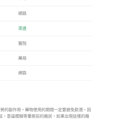
網路
渠道
醫院
藥局
網路
疲勞的副作用。藥物使用的期間一定要避免飲酒，因
眩、意識模糊等暈厥前的癥狀，如果出現這樣的癥