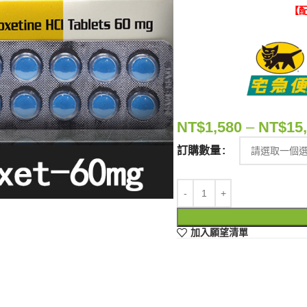
【配
NT$
1,580
–
NT$
15
訂購數量
加入願望清單