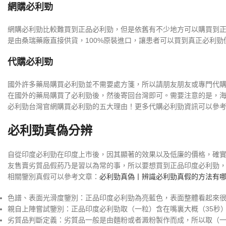
網購必利勁
網購必利勁比較難買到正品必利勁，但是依舊有不少地方可以購買到
是由桑瑞藥廠直接供貨，100%原裝進口，讓患者可以買到真正必利
代購必利勁
國外許多藥局購買必利勁並不需要處方箋，所以請朋友朋友或專門代
在國外的藥局購買了必利勁後，然後寄回台灣即可。需要注意的是，
必利勁台灣官網購買必利勁的五大理由！更多代購必利勁資訊可以參
必利勁真偽分辨
自從印度必利勁在印度上市後，因其顯著的效果以及低廉的價格，確
友售賣劣質品假葯乃是習以為常的事，所以要想買到正品印度必利勁，
相關鑒別真假可以參考文章：
必利勁真偽丨辨識必利勁真假的方法有
色譜、表面光滑度鑒別：正品印度必利勁為亮藍色，表面整體看起來
親自上陣嘗試鑒別：正品印度必利勁取（一粒）含在嘴裏大概（35秒
劣質品判斷定義：劣質品一般是由麵粉或者澱粉製作而成，所以取（