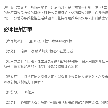
必利勁（英文名：Priligy 學名：達泊西汀）是目前唯一針對早洩
的治療早洩最有效的藥物，延時效果超級好，俗稱早洩剋星，它是治
同），即使停用藥物性生活時間也可維持在服藥時的水平。必利勁讓早
必利勁仿單
【產品規格】：1盒/10板/ 1板/10粒/60mg/1粒
【功效】：治療早洩 射精無力 勃起不正常患者
【服用方法】：口服，性生活之前約1至3小時服用，最大用藥劑量使用
隨著用藥次數的增加，能鞏固療效和持續改善癥狀。
【適應症】：陰莖在插入陰道之前、過程當中或者插入後不久，以及未獲
以及射精控製能力不佳者。
【保質期】：36個月
【禁忌】：心臟病患者等疾病不可服用（服用必利勁請避免飲酒）如服