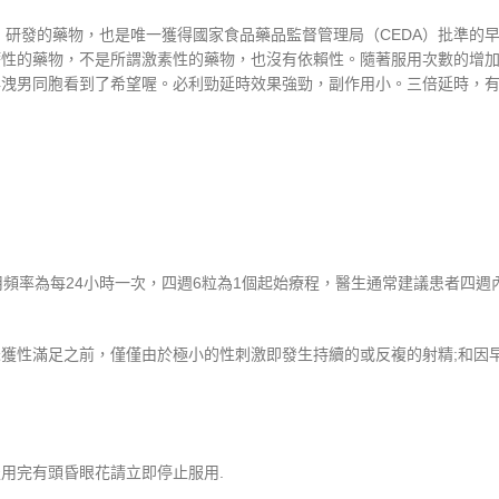
（PE）研發的藥物，也是唯一獲得國家食品藥品監督管理局（CEDA）批準
療性的藥物，不是所謂激素性的藥物，也沒有依賴性。隨著服用次數的增
洩男同胞看到了希望喔。必利勁延時效果強勁，副作用小。三倍延時，有
頻率為每24小時一次，四週6粒為1個起始療程，醫生通常建議患者四週
性滿足之前，僅僅由於極小的性刺激即發生持續的或反複的射精;和因早泄
用完有頭昏眼花請立即停止服用.