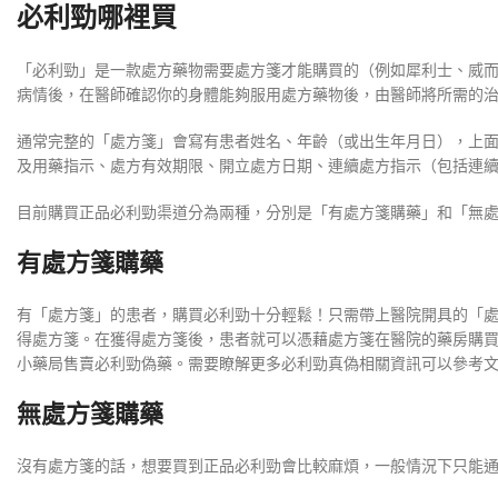
必利勁哪裡買
「必利勁」是一款處方藥物需要處方箋才能購買的（例如犀利士、威
病情後，在醫師確認你的身體能夠服用處方藥物後，由醫師將所需的
通常完整的「處方箋」會寫有患者姓名、年齡（或出生年月日），上
及用藥指示、處方有效期限、開立處方日期、連續處方指示（包括連
目前購買正品必利勁渠道分為兩種，分別是「有處方箋購藥」和「無
有處方箋購藥
有「處方箋」的患者，購買必利勁十分輕鬆！只需帶上醫院開具的「
得處方箋。在獲得處方箋後，患者就可以憑藉處方箋在醫院的藥房購
小藥局售賣必利勁偽藥。需要瞭解更多必利勁真偽相關資訊可以參考
無處方箋購藥
沒有處方箋的話，想要買到正品必利勁會比較麻煩，一般情況下只能