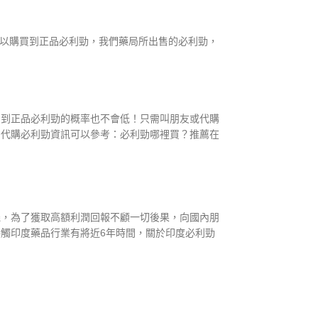
以購買到正品必利勁，我們藥局所出售的必利勁，
買到正品必利勁的概率也不會低！只需叫朋友或代購
多代購必利勁資訊可以參考：必利勁哪裡買？推薦在
機，為了獲取高額利潤回報不顧一切後果，向國內朋
觸印度藥品行業有將近6年時間，關於印度必利勁