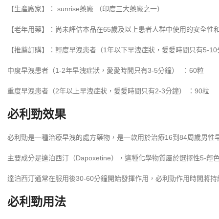
【生產廠家】： sunrise藥廠 （印度三大藥廠之一）
【老年用藥】：尚未評估本品在65歲及以上患者人群中使用的安全性
【推薦訂購】：輕度早洩患者（1年以下早洩症狀，愛愛時間只有5-10分
中度早洩患者（1-2年早洩症狀，愛愛時間只有3-5分鐘） ：60粒
重度早洩患者（2年以上早洩症狀，愛愛時間只有2-3分鐘） ：90粒
必利勁效果
必利勁是一種治療早洩的處方藥物，是一款用於治療16到84周歲男
主要成分是達泊西汀（Dapoxetine），這種化學物質屬於選擇性5
達泊西汀通常在服用後30-60分鐘開始發揮作用，必利勁作用時間將持
必利勁用法