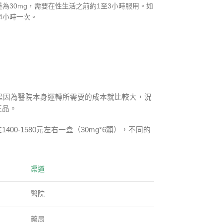
為30mg，需要在性生活之前約1至3小時服用。如
4小時一次。
是因為醫院本身運轉所需要的成本就比較大，況
正品。
-1580元左右一盒（30mg*6顆），不同的
渠道
醫院
藥局