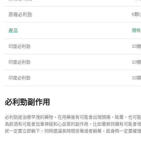
6顆/
原廠必利勁
規格
產品
印度必利勁
10顆
印度必利勁
10顆
印度必利勁
10顆
必利勁副作用
必利勁是治療早洩的藥物，在用藥後有可能會出現頭痛、眩暈，也可
為飲酒有可能會加重神經和心血管的副作用，比如暈厥持續有可能會增
狀一定要立即躺下，同時建議長時間坐著或者躺著，起身時一定要緩