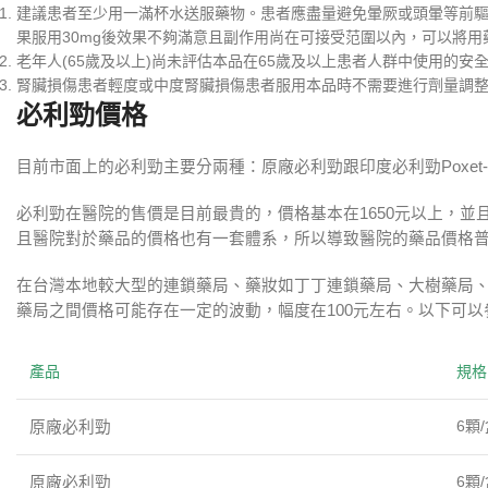
建議患者至少用一滿杯水送服藥物。患者應盡量避免暈厥或頭暈等前驅癥
果服用30mg後效果不夠滿意且副作用尚在可接受范圍以內，可以將用
老年人(65歲及以上)尚未評估本品在65歲及以上患者人群中使用的
腎臟損傷患者輕度或中度腎臟損傷患者服用本品時不需要進行劑量調
必利勁價格
目前市面上的必利勁主要分兩種：原廠必利勁跟印度必利勁Poxet
必利勁在醫院的售價是目前最貴的，價格基本在1650元以上，
且醫院對於藥品的價格也有一套體系，所以導致醫院的藥品價格
在台灣本地較大型的連鎖藥局、藥妝如丁丁連鎖藥局、大樹藥局、啄木
藥局之間價格可能存在一定的波動，幅度在100元左右。以下可
產品
規格
6顆/
原廠必利勁
6顆/
原廠必利勁