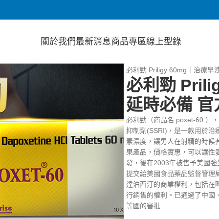
關於我們
最新消息
商品專區
線上型錄
首頁
店鋪
壯陽藥
必利勁
必利勁 Priligy 60mg｜治
必利勁 Pril
延時必備 官
必利勁（商品名 poxet-60
抑制劑(SSRI)，是一款用於
素濃度，讓男人在射精的時候
果產品，價格實惠，可以讓性
發，後在2003年被售予美國
提交給美國食品藥品監督管理局
達泊西汀的商業權利，包括在
行銷售的權利。已通過了中國
等國的審批