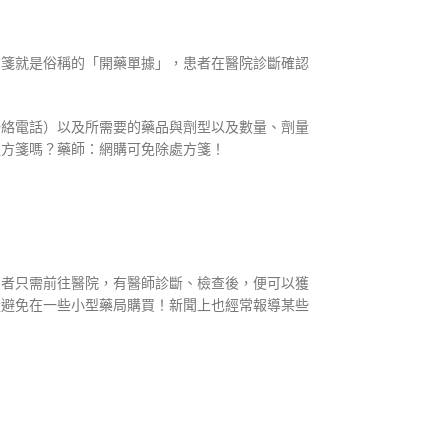
方箋就是俗稱的「開藥單據」，患者在醫院診斷確認
聯絡電話）以及所需要的藥品與劑型以及數量、劑量
處方箋嗎？藥師：網購可免除處方箋！
患者只需前往醫院，有醫師診斷、檢查後，便可以獲
量避免在一些小型藥局購買！新聞上也經常報導某些