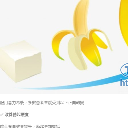
服用喜力昂後，多數患者會感受到以下正向轉變：
✅
改善勃起硬度
陰莖充血效果提升，勃起更加堅挺