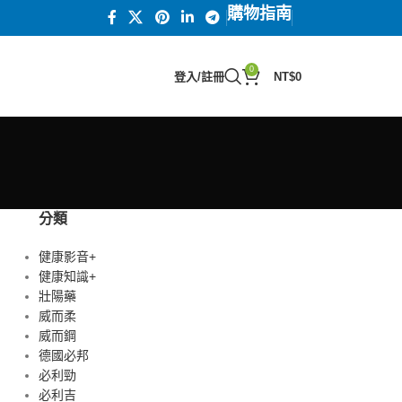
購物指南
0
登入/註冊
NT$
0
分類
健康影音+
健康知識+
壯陽藥
威而柔
威而鋼
德國必邦
必利勁
必利吉