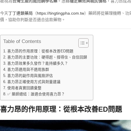
被視為
台灣生產的威而鋼學名藥
。憑藉
穩定藥效與親民價格
，喜力昂成為
今天
丁丁連鎖藥局
（
https://tingtingpha.com.tw
）藥師將從藥理機轉、功
價，協助你判斷是否適合這款藥物。
Table of Contents
喜力昂的作用原理：從根本改善ED問題
喜力昂的主要功效：硬得起、撐得住、自信回歸
喜力昂效果多久發作？能持續多久？
喜力昂適用與不適用族群
喜力昂的副作用與風險評估
喜力昂正確使用方式與劑量建議
使用者真實回饋彙整
✅ 藥師總結：誰適合使用喜力昂？
喜力昂的作用原理：從根本改善ED問題