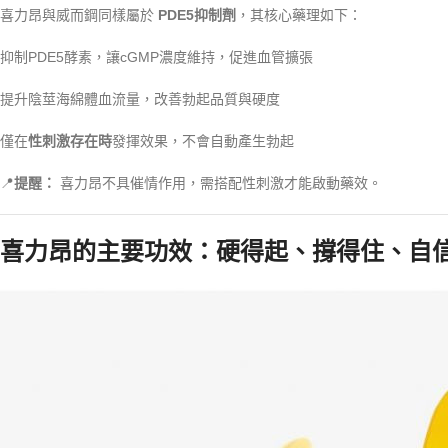
喜力昂與威而鋼同樣屬於
PDE5抑制劑
，其核心藥理如下：
抑制PDE5酵素，讓cGMP濃度維持，促進血管擴張
提升陰莖海綿體血流量，改善勃起品質與硬度
僅在
性刺激存在時
發揮效果，不會自動產生勃起
📍
提醒：
喜力昂不具催情作用，需搭配性刺激才能啟動藥效。
喜力昂的主要功效：硬得起、撐得住、自