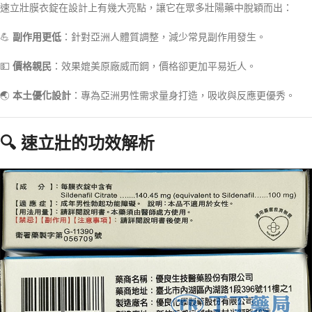
速立壯膜衣錠在設計上有幾大亮點，讓它在眾多壯陽藥中脫穎而出：
💪
副作用更低
：針對亞洲人體質調整，減少常見副作用發生。
💵
價格親民
：效果媲美原廠威而鋼，價格卻更加平易近人。
🌏
本土優化設計
：專為亞洲男性需求量身打造，吸收與反應更優秀。
🔍 速立壯的功效解析