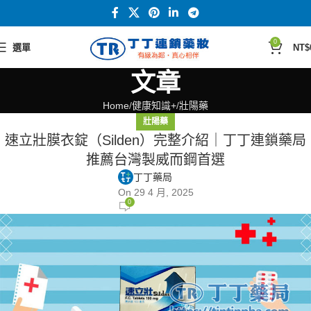
0
選單
NT$
文章
Home
健康知識+
壯陽藥
壯陽藥
速立壯膜衣錠（Silden）完整介紹｜丁丁連鎖藥局
推薦台灣製威而鋼首選
丁丁藥局
On 29 4 月, 2025
0