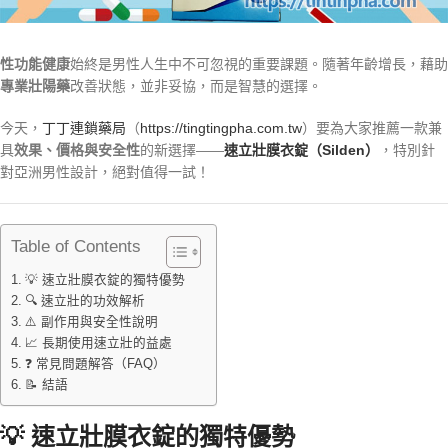
性功能健康
始終是男性人生中不可忽視的重要課題。隨著年齡增長，藉助
專業壯陽藥
改善狀態，並非妥協，而是智慧的選擇。
今天，
丁丁連鎖藥局
（
https://tingtingpha.com.tw
）要為大家推薦一款兼
具
效果、價格與安全性
的新選擇——
速立壯膜衣錠（Silden）
，特別針
對亞洲男性設計，絕對值得一試！
Table of Contents
💡 速立壯膜衣錠的獨特優勢
🔍 速立壯的功效解析
⚠️ 副作用與安全性說明
📈 長期使用速立壯的益處
❓ 常見問題解答（FAQ）
📝 結語
💡 速立壯膜衣錠的獨特優勢