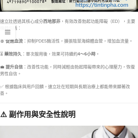
速立壯透過其核心成分
西地那非
，有效改善勃起功能障礙（ED），主要
機轉包括：
🩸
促進血流
：抑制PDE5酶活性，擴張陰莖海綿體血管，增加血流量。
⏳
藥效持久
：單次服用後，效果可持續約
4～6小時
。
💼
提升自信
：改善性功能，同時減輕由勃起障礙帶來的心理壓力，恢復
男性自信。
✅ 根據臨床與用戶回饋，速立壯在短期與長期治療上都能帶來顯著改
善。
⚠️ 副作用與安全性說明