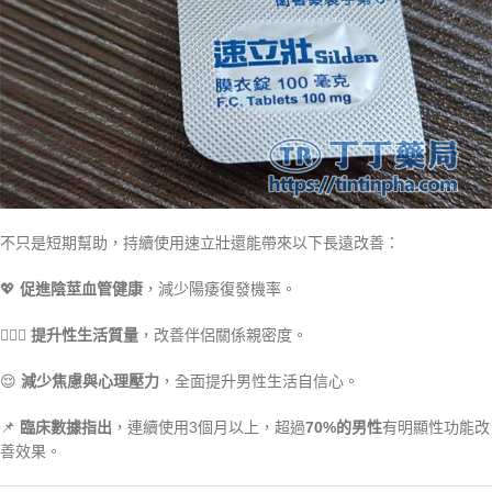
不只是短期幫助，持續使用速立壯還能帶來以下長遠改善：
💖
促進陰莖血管健康
，減少陽痿復發機率。
👩‍❤️‍👨
提升性生活質量
，改善伴侶關係親密度。
😌
減少焦慮與心理壓力
，全面提升男性生活自信心。
📌
臨床數據指出
，連續使用3個月以上，超過
70%的男性
有明顯性功能改
善效果。