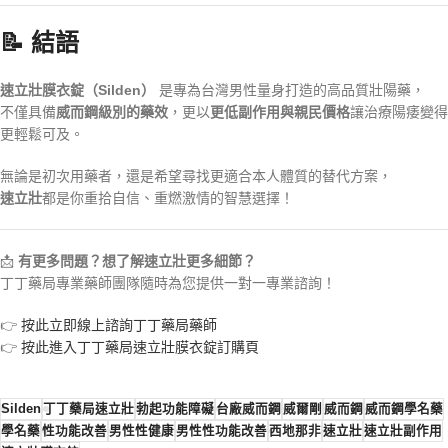
📝 結語
速立壯膜衣錠（Silden）
是專為台灣男性量身打造的高品質壯陽藥，
不僅具備
威而鋼級別的藥效
，更以
更低副作用與親民價格
讓治療陽痿變得
更輕鬆可及。
無論是初次用藥者，還是希望尋找更適合本人體質的替代方案，
速立壯
都是你重拾自信、重燃激情的智慧選擇！
📩
有更多問題？想了解速立壯更多細節？
丁丁藥局專業藥師團隊隨時為您提供一對一專業諮詢！
👉
按此立即線上諮詢丁丁藥局藥師
👉
按此進入丁丁藥局速立壯膜衣錠訂購頁
Silden
丁丁藥局速立壯
勃起功能障礙
台廠威而鋼
威爾剛
威而鋼
威而鋼學名藥
學名藥
性功能改善
男性性健康
男性性功能改善
西地那非
速立壯
速立壯副作用