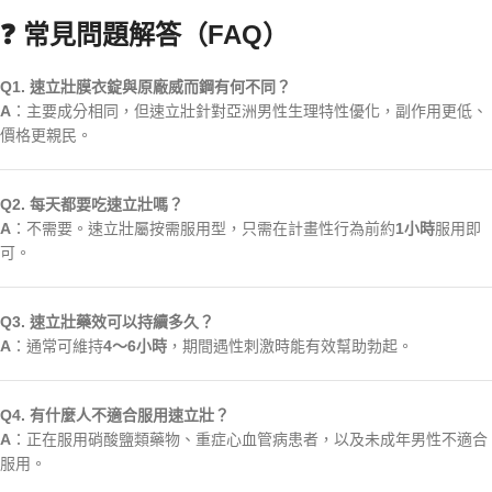
❓ 常見問題解答（FAQ）
Q1. 速立壯膜衣錠與原廠威而鋼有何不同？
A
：主要成分相同，但速立壯針對亞洲男性生理特性優化，副作用更低、
價格更親民。
Q2. 每天都要吃速立壯嗎？
A
：不需要。速立壯屬按需服用型，只需在計畫性行為前約
1小時
服用即
可。
Q3. 速立壯藥效可以持續多久？
A
：通常可維持
4～6小時
，期間遇性刺激時能有效幫助勃起。
Q4. 有什麼人不適合服用速立壯？
A
：正在服用硝酸鹽類藥物、重症心血管病患者，以及未成年男性不適合
服用。