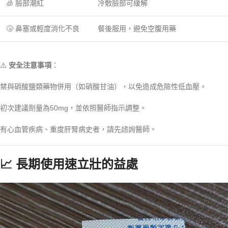
🧊 臉部潮紅
冷敷臉部可緩解
🤧 鼻塞或輕度消化不良
餐後服用，避免空腹用藥
⚠️
安全注意事項
：
禁與硝酸鹽類藥物併用（如硝酸甘油），以免造成危險性低血壓。
初次建議劑量為50mg，並依照醫師指示調整。
有心血管疾病、重度肝腎病史者，請先諮詢醫師。
📈 長期使用速立壯的益處