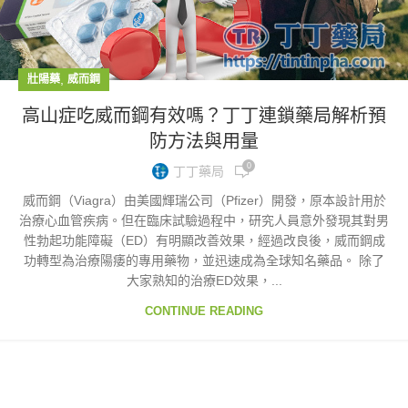
,
壯陽藥
威而鋼
高山症吃威而鋼有效嗎？丁丁連鎖藥局解析預
防方法與用量
0
丁丁藥局
威而鋼（Viagra）由美國輝瑞公司（Pfizer）開發，原本設計用於
治療心血管疾病。但在臨床試驗過程中，研究人員意外發現其對男
性勃起功能障礙（ED）有明顯改善效果，經過改良後，威而鋼成
功轉型為治療陽痿的專用藥物，並迅速成為全球知名藥品。 除了
大家熟知的治療ED效果，...
CONTINUE READING