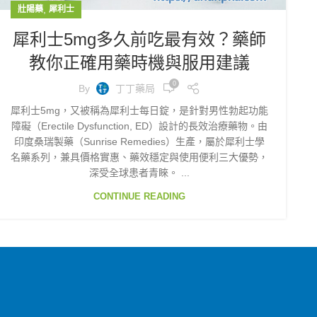
,
壯陽藥
犀利士
犀利士5mg多久前吃最有效？藥師
教你正確用藥時機與服用建議
0
By
丁丁藥局
犀利士5mg，又被稱為犀利士每日錠，是針對男性勃起功能
障礙（Erectile Dysfunction, ED）設計的長效治療藥物。由
印度桑瑞製藥（Sunrise Remedies）生產，屬於犀利士學
名藥系列，兼具價格實惠、藥效穩定與使用便利三大優勢，
深受全球患者青睞。 ...
CONTINUE READING