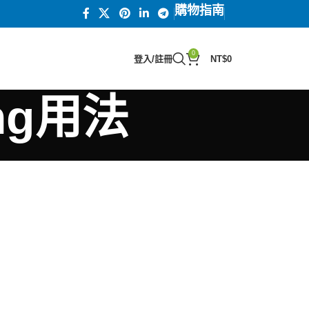
購物指南
0
登入/註冊
NT$
0
5mg用法