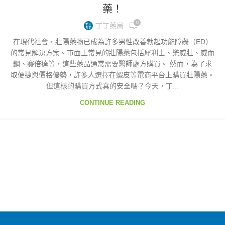
藥！
0
丁丁藥局
在現代社會，壯陽藥物已成為許多男性改善勃起功能障礙（ED）
的常見解決方案。市面上常見的壯陽藥包括犀利士、樂威壯、威而
鋼、賽倍達等，這些藥品通常需要醫師處方購買。 然而，為了求
取便捷與價格優勢，許多人選擇在蝦皮等電商平台上購買壯陽藥。
但這樣的購買方式真的安全嗎？今天，丁...
CONTINUE READING