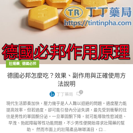
,
壯陽藥
德國必邦
德國必邦怎麼吃？效果、副作用與正確使用方
法說明
0
丁丁藥局
現代生活節奏加快，壓力幾乎是人人難以迴避的問題。適度壓力能
提高效率，但若過度，卻可能引發內分泌失調，最先受到衝擊的往
往是男性的睪固酮分泌。一旦睪固酮下降，就可能導致性慾減退、
早洩、勃起障礙等性功能問題，不少男性便開始尋求壯陽藥的幫
助。 然而市面上的壯陽產品琳瑯滿目，口...