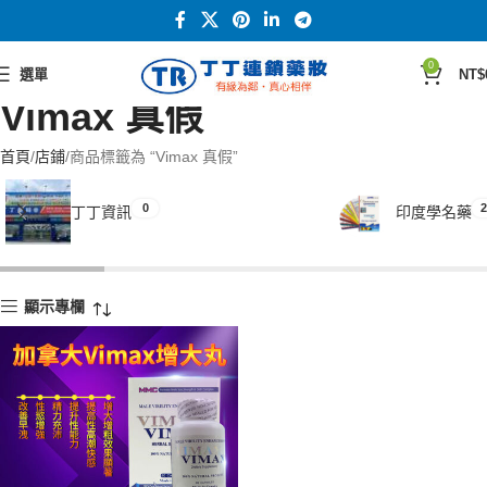
0
選單
NT$
Vimax 真假
首頁
店鋪
商品標籤為 “Vimax 真假”
0
2
丁丁資訊
印度學名藥
顯示專欄