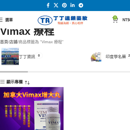
0
選單
NT$
Vimax 療程
首頁
店鋪
商品標籤為 “Vimax 療程”
0
2
丁丁資訊
印度學名藥
顯示專欄