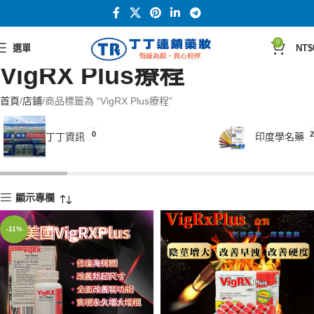
0
選單
NT$
VigRX Plus療程
首頁
店鋪
商品標籤為 “VigRX Plus療程”
0
2
丁丁資訊
印度學名藥
顯示專欄
-11%