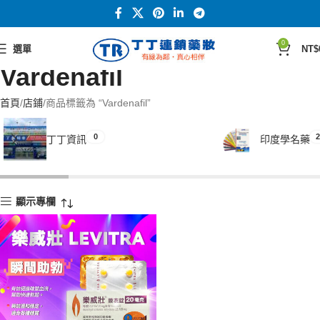
0
選單
NT$
Vardenafil
首頁
店鋪
商品標籤為 “Vardenafil”
0
2
丁丁資訊
印度學名藥
顯示專欄