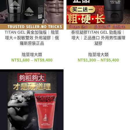
TITAN GEL 黃金加強版｜陰莖
泰坦凝膠TITAN GEL 勁能版｜
增大＋脫敏雙效 外用凝膠｜俄
增大｜正品進口 外用男性護理
羅斯原裝正品
凝膠
陰莖增大類
陰莖增大類
NT$
1,680
–
NT$
9,400
NT$
1,300
–
NT$
5,400