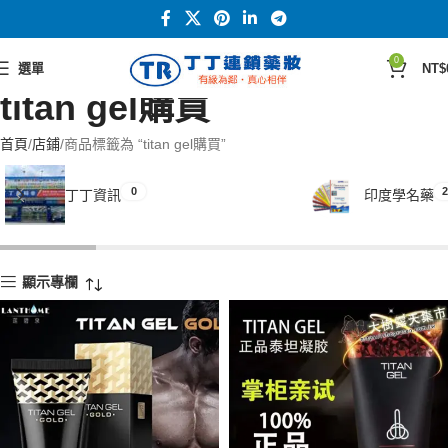
0
選單
NT$
titan gel購買
首頁
店鋪
商品標籤為 “titan gel購買”
0
2
丁丁資訊
印度學名藥
顯示專欄