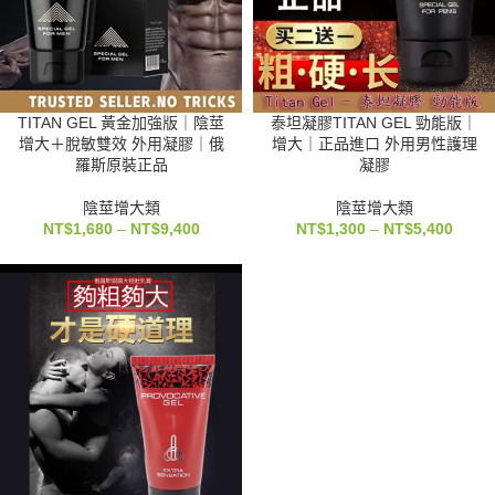
TITAN GEL 黃金加強版｜陰莖
泰坦凝膠TITAN GEL 勁能版｜
增大＋脫敏雙效 外用凝膠｜俄
增大｜正品進口 外用男性護理
羅斯原裝正品
凝膠
陰莖增大類
陰莖增大類
NT$
1,680
–
NT$
9,400
NT$
1,300
–
NT$
5,400