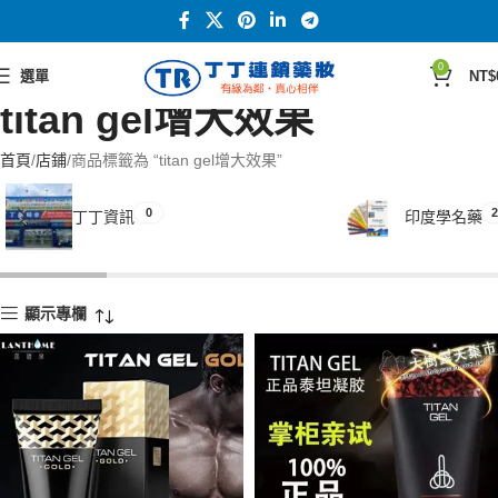
0
選單
NT$
titan gel增大效果
首頁
店鋪
商品標籤為 “titan gel增大效果”
0
2
丁丁資訊
印度學名藥
顯示專欄