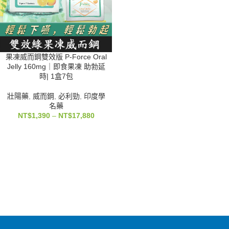
果凍威而鋼雙效版 P-Force Oral
Jelly 160mg｜即食果凍 助勃延
時| 1盒7包
壯陽藥
,
威而鋼
,
必利勁
,
印度學
名藥
NT$
1,390
–
NT$
17,880