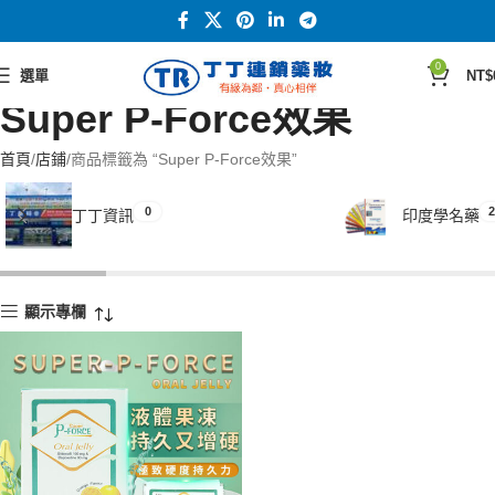
0
選單
NT$
Super P-Force效果
首頁
店鋪
商品標籤為 “Super P-Force效果”
0
2
丁丁資訊
印度學名藥
顯示專欄