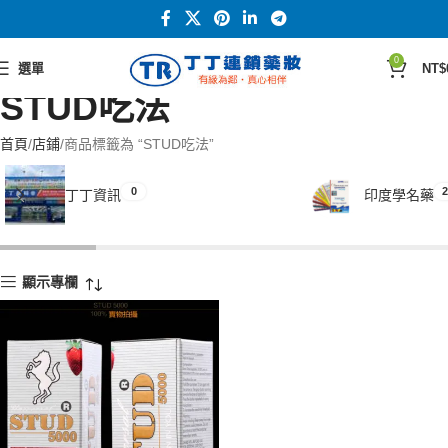
0
選單
NT$
STUD吃法
首頁
店鋪
商品標籤為 “STUD吃法”
0
2
丁丁資訊
印度學名藥
顯示專欄