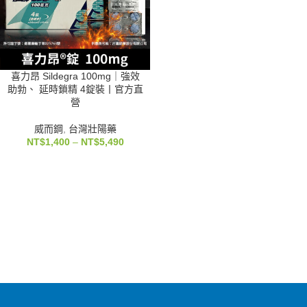
喜力昂 Sildegra 100mg｜強效
助勃、 延時鎖精 4錠裝丨官方直
營
威而鋼
,
台灣壯陽藥
NT$
1,400
–
NT$
5,490