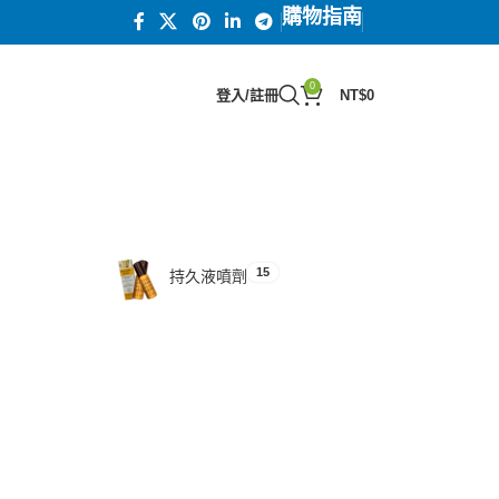
購物指南
0
登入/註冊
NT$
0
15
汗馬糖系列
15
持久液噴劑