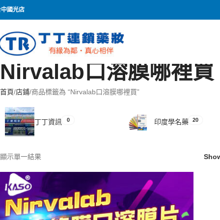
台中國光店
Nirvalab口溶膜哪裡買
首頁
店鋪
商品標籤為 “Nirvalab口溶膜哪裡買”
0
20
丁丁資訊
印度學名藥
顯示單一結果
Sho