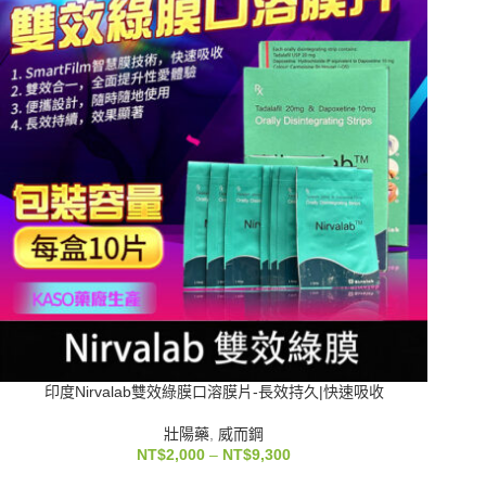
印度Nirvalab雙效綠膜口溶膜片-長效持久|快速吸收
壯陽藥
,
威而鋼
NT$
2,000
–
NT$
9,300