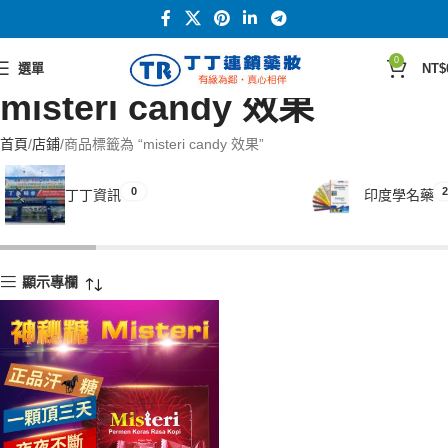
0
選單
NT$
misteri candy 效果
首頁
店鋪
商品標籤為 “misteri candy 效果”
0
2
丁丁資訊
印度學名藥
顯示專欄