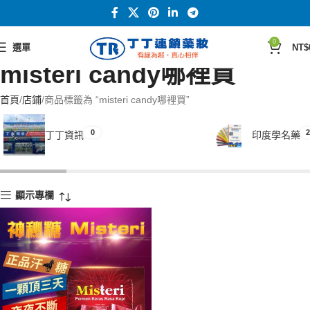
0
選單
NT$
misteri candy哪裡買
首頁
店鋪
商品標籤為 “misteri candy哪裡買”
0
2
丁丁資訊
印度學名藥
顯示專欄