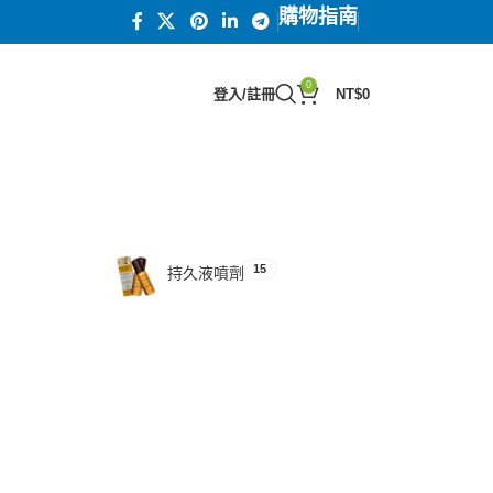
購物指南
0
登入/註冊
NT$
0
15
汗馬糖系列
15
持久液噴劑