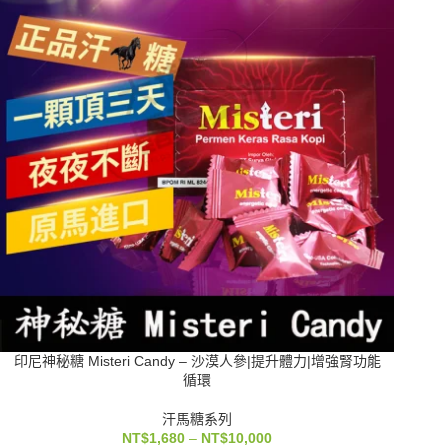
印尼神秘糖 Misteri Candy – 沙漠人參|提升體力|增強腎功能
循環
汗馬糖系列
NT$
1,680
–
NT$
10,000