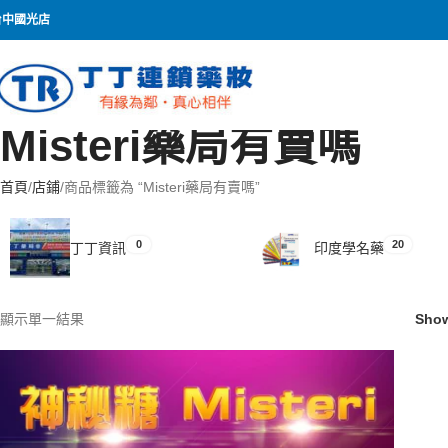
台中國光店
Misteri藥局有賣嗎
首頁
店鋪
商品標籤為 “Misteri藥局有賣嗎”
0
20
丁丁資訊
印度學名藥
顯示單一結果
Sho