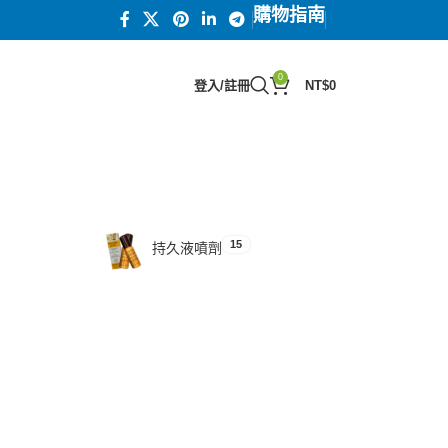
購物指南
0
登入/註冊
NT$
0
15
汗馬糖系列
15
持久液噴劑