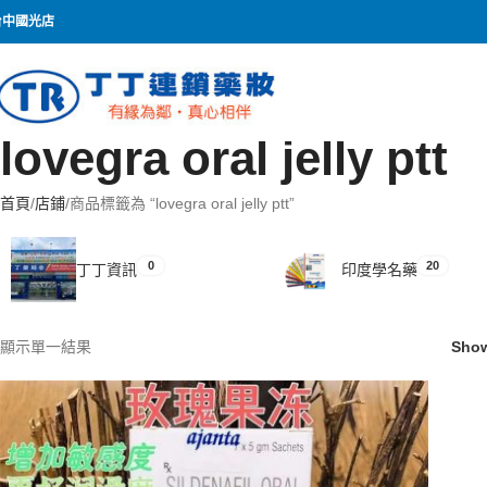
台中國光店
lovegra oral jelly ptt
首頁
店鋪
商品標籤為 “lovegra oral jelly ptt”
0
20
丁丁資訊
印度學名藥
顯示單一結果
Sho