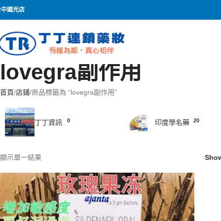
台中國光店
lovegra副作用
首頁
店鋪
商品標籤為 “lovegra副作用”
0
20
丁丁資訊
印度學名藥
顯示單一結果
Sho