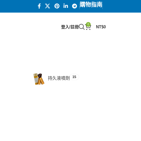
購物指南
0
登入/註冊
NT$
0
15
汗馬糖系列
15
持久液噴劑