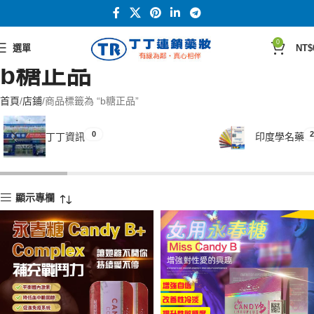
0
選單
NT$
b糖正品
首頁
店鋪
商品標籤為 “b糖正品”
0
2
丁丁資訊
印度學名藥
顯示專欄