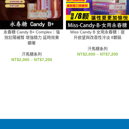
永春糖 Candy B+ Complex｜強
Miss Candy B 女用永春糖｜提
效壯陽補腎 增強精力 延時效果
升欲望與改善性冷淡 8顆裝
顯著
汗馬糖系列
汗馬糖系列
NT$
2,000
–
NT$
7,200
NT$
2,000
–
NT$
7,200