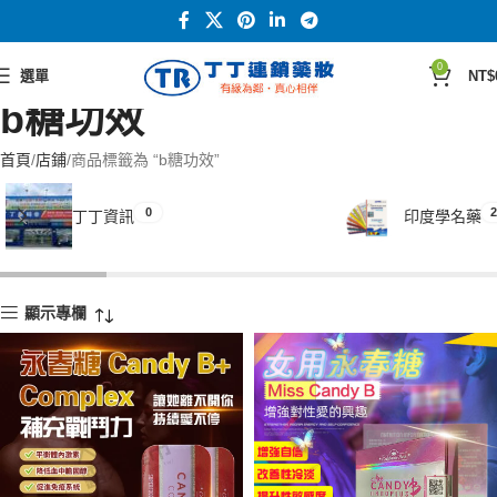
0
選單
NT$
b糖功效
首頁
店鋪
商品標籤為 “b糖功效”
0
2
丁丁資訊
印度學名藥
顯示專欄