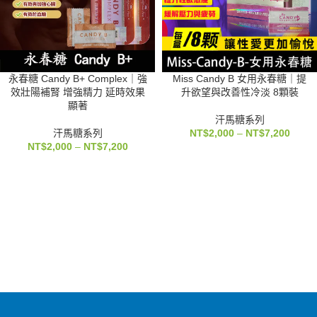
永春糖 Candy B+ Complex｜強
Miss Candy B 女用永春糖｜提
效壯陽補腎 增強精力 延時效果
升欲望與改善性冷淡 8顆裝
顯著
汗馬糖系列
汗馬糖系列
NT$
2,000
–
NT$
7,200
NT$
2,000
–
NT$
7,200