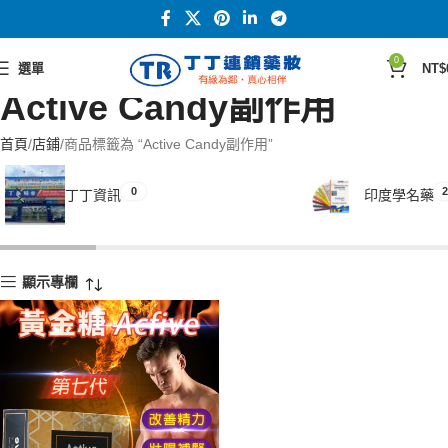
0
選單
NT$
Active Candy副作用
首頁
店鋪
商品標籤為 “Active Candy副作用”
0
2
丁丁資訊
印度學名藥
顯示專欄