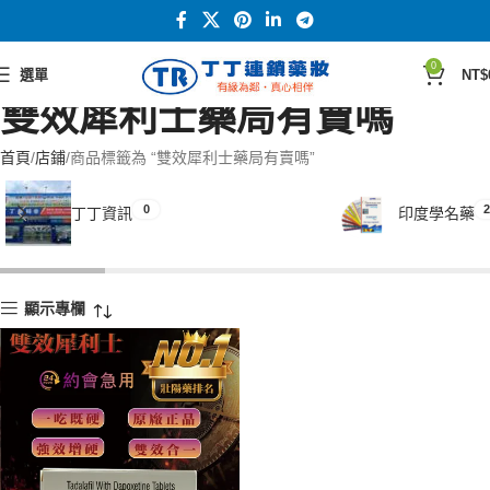
0
選單
NT$
雙效犀利士藥局有賣嗎
首頁
店鋪
商品標籤為 “雙效犀利士藥局有賣嗎”
0
2
丁丁資訊
印度學名藥
顯示專欄