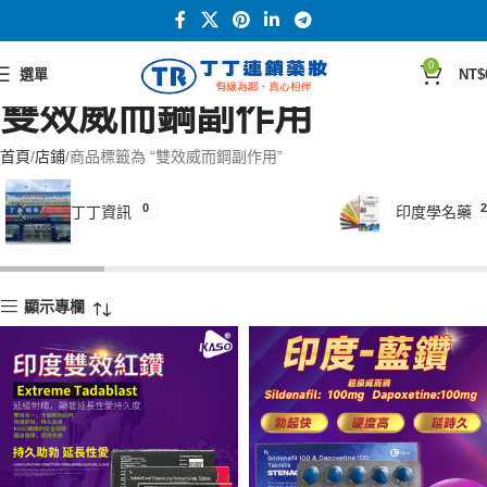
0
選單
NT$
雙效威而鋼副作用
首頁
店鋪
商品標籤為 “雙效威而鋼副作用”
0
2
丁丁資訊
印度學名藥
顯示專欄