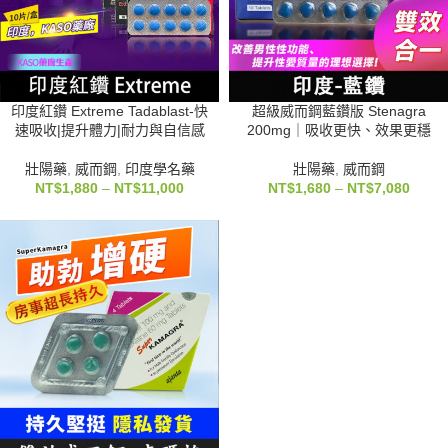
印度紅鑽 Extreme Tadablast-快
超級威而鋼藍鑽版 Stenagra
速吸收|提升體力|耐力與自信感
200mg｜吸收更快、效果更穩
壯陽藥
,
威而鋼
,
印度學名藥
壯陽藥
,
威而鋼
NT$
1,880
–
NT$
11,000
NT$
1,680
–
NT$
7,080