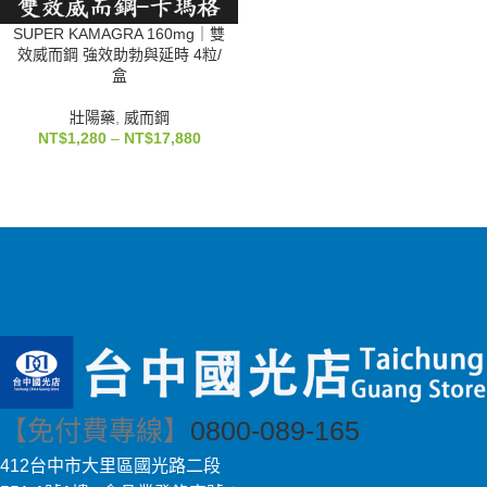
SUPER KAMAGRA 160mg｜雙
效威而鋼 強效助勃與延時 4粒/
盒
壯陽藥
,
威而鋼
NT$
1,280
–
NT$
17,880
【免付費專線】
0800-089-165
412台中市大里區國光路二段