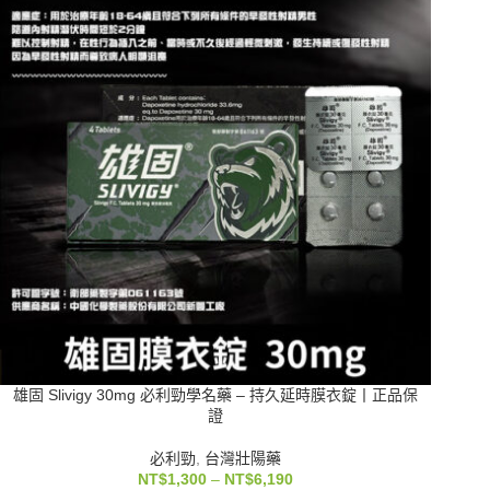
雄固 Slivigy 30mg 必利勁學名藥 – 持久延時膜衣錠丨正品保
證
必利勁
,
台灣壯陽藥
NT$
1,300
–
NT$
6,190