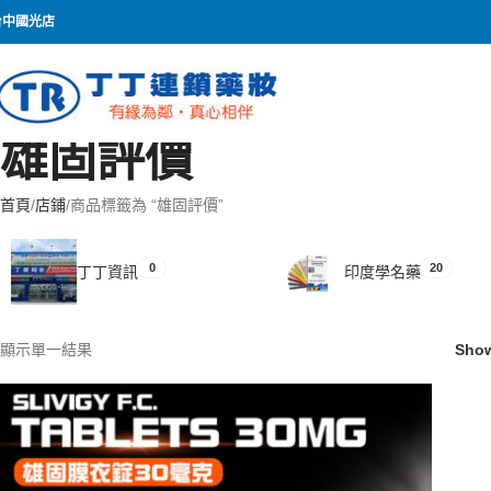
台中國光店
雄固評價
首頁
店鋪
商品標籤為 “雄固評價”
0
20
丁丁資訊
印度學名藥
顯示單一結果
Sho