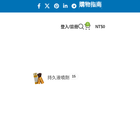
購物指南
0
登入/註冊
NT$
0
15
汗馬糖系列
15
持久液噴劑