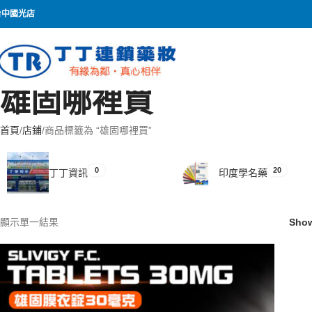
台中國光店
雄固哪裡買
首頁
店鋪
商品標籤為 “雄固哪裡買”
0
20
丁丁資訊
印度學名藥
顯示單一結果
Sho