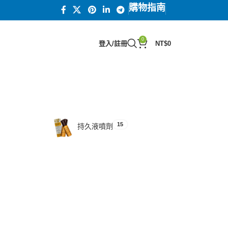
購物指南
0
登入/註冊
NT$
0
15
汗馬糖系列
15
持久液噴劑