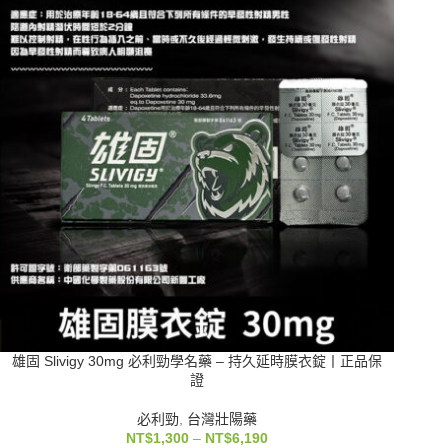
雄固 Slivigy 30mg 必利勁學名藥 – 持久延時膜衣錠丨正品保
證
必利勁
,
台灣壯陽藥
NT$
1,300
–
NT$
6,190