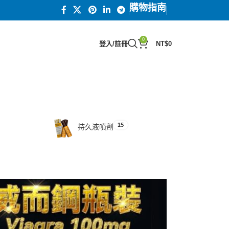
購物指南
0
登入/註冊
NT$
0
15
汗馬糖系列
15
持久液噴劑