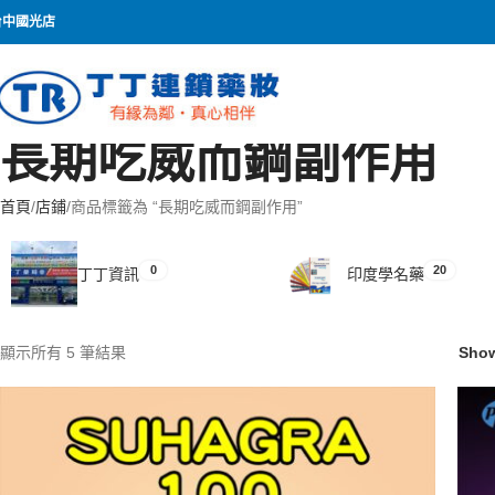
台中國光店
長期吃威而鋼副作用
首頁
店鋪
商品標籤為 “長期吃威而鋼副作用”
0
20
丁丁資訊
印度學名藥
顯示所有 5 筆結果
Sho