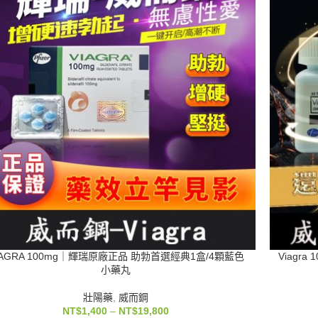
IAGRA 100mg｜輝瑞原廠正品 助勃首選經典1盒/4顆藍色
Viagr
小藥丸
壯陽藥
,
威而鋼
NT$
1,400
–
NT$
19,800