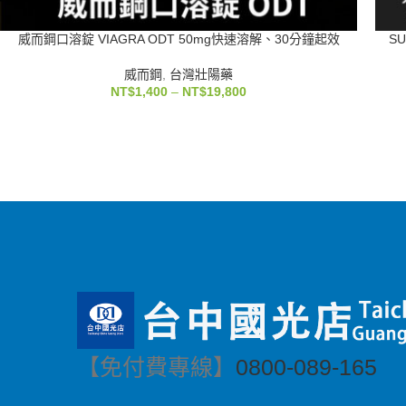
威而鋼口溶錠 VIAGRA ODT 50mg快速溶解、30分鐘起效
S
威而鋼
,
台灣壯陽藥
NT$
1,400
–
NT$
19,800
【免付費專線】
0800-089-165