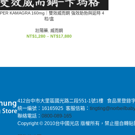
UPER KAMAGRA 160mg｜雙效威而鋼 強效助勃與延時 4
粒/盒
壯陽藥
,
威而鋼
NT$
1,280
–
NT$
17,880
412台中市大里區國光路二段551-1號1樓 食品業登錄字號：E-
統一編號：16165925 客服信箱：
tingting@norbeilba
聯絡電話：
0800-089-165
Copyright © 2010台中國光店 版權所有，禁止擅自轉