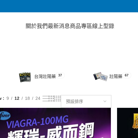
關於我們
最新消息
商品專區
線上型錄
37
67
台灣壯陽藥
壯陽藥
w
9
12
18
24