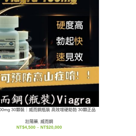
a 100mg 30顆裝｜威而鋼瓶裝 高效增硬助勃 30顆正品
壯陽藥
,
威而鋼
NT$
4,500
–
NT$
20,000