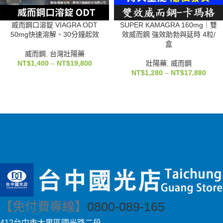
威而鋼口溶錠 VIAGRA ODT
SUPER KAMAGRA 160mg｜雙
50mg快速溶解、30分鐘起效
效威而鋼 強效助勃與延時 4粒/
盒
威而鋼
,
台灣壯陽藥
NT$
1,400
–
NT$
19,800
壯陽藥
,
威而鋼
NT$
1,280
–
NT$
17,880
【免付費專線】
0800-089-165
412台中市大里區國光路二段