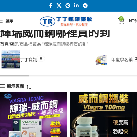
0
選單
NT$
輝瑞威而鋼哪裡買的到
首頁
店鋪
商品標籤為 “輝瑞威而鋼哪裡買的到”
0
2
丁丁資訊
印度學名藥
顯示專欄