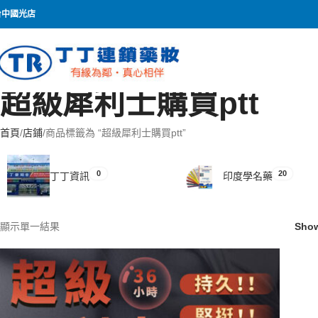
台中國光店
超級犀利士購買ptt
首頁
店鋪
商品標籤為 “超級犀利士購買ptt”
0
20
丁丁資訊
印度學名藥
顯示單一結果
Sho