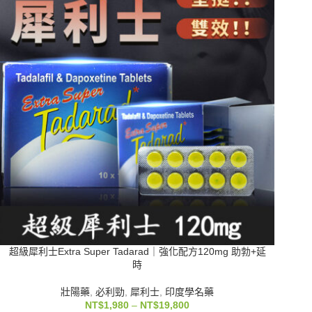
超級犀利士Extra Super Tadarad｜強化配方120mg 助勃+延
時
壯陽藥
,
必利勁
,
犀利士
,
印度學名藥
NT$
1,980
–
NT$
19,800