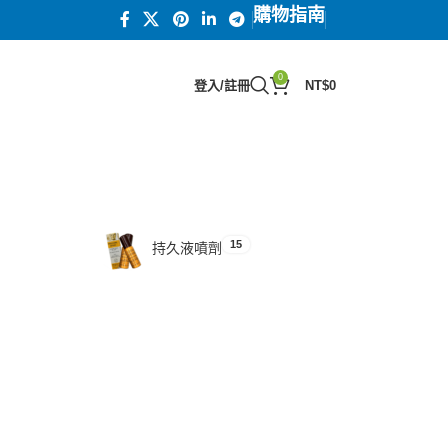
購物指南
0
登入/註冊
NT$
0
15
汗馬糖系列
15
持久液噴劑