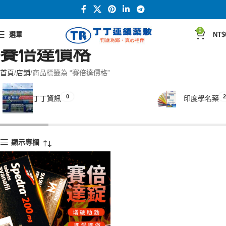
0
選單
NT$
賽倍達價格
首頁
店鋪
商品標籤為 “賽倍達價格”
0
2
丁丁資訊
印度學名藥
顯示專欄