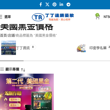
0
選單
NT$
美國黑金價格
首頁
店鋪
商品標籤為 “美國黑金價格”
0
2
丁丁資訊
印度學名藥
顯示專欄