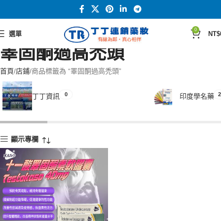
0
選單
NT$
睪固酮過高禿頭
首頁
店鋪
商品標籤為 “睪固酮過高禿頭”
0
2
丁丁資訊
印度學名藥
顯示專欄