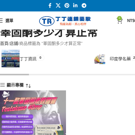
0
選單
NT$
睪固酮多少才算正常
首頁
店鋪
商品標籤為 “睪固酮多少才算正常”
0
2
丁丁資訊
印度學名藥
顯示專欄