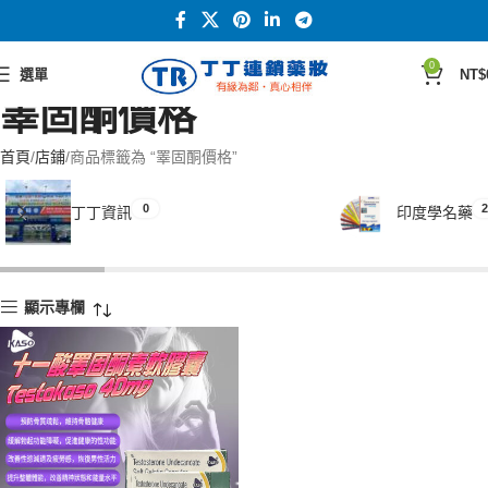
0
選單
NT$
睪固酮價格
首頁
店鋪
商品標籤為 “睪固酮價格”
0
2
丁丁資訊
印度學名藥
顯示專欄