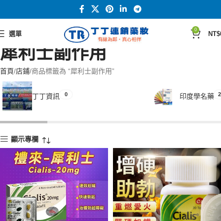
0
選單
NT$
犀利士副作用
首頁
店鋪
商品標籤為 “犀利士副作用”
0
2
丁丁資訊
印度學名藥
顯示專欄