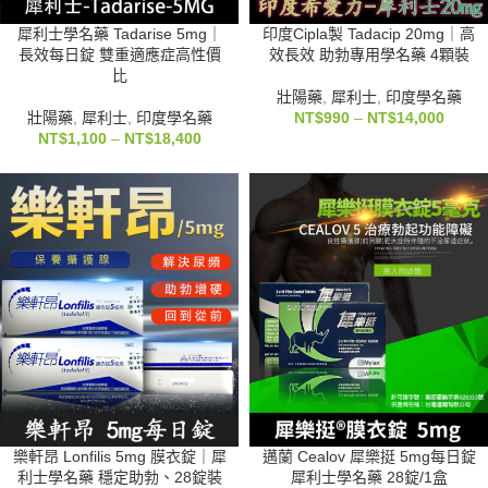
犀利士學名藥 Tadarise 5mg｜
印度Cipla製 Tadacip 20mg｜高
長效每日錠 雙重適應症高性價
效長效 助勃專用學名藥 4顆裝
比
壯陽藥
,
犀利士
,
印度學名藥
壯陽藥
,
犀利士
,
印度學名藥
NT$
990
–
NT$
14,000
NT$
1,100
–
NT$
18,400
樂軒昂 Lonfilis 5mg 膜衣錠｜犀
邁蘭 Cealov 犀樂挺 5mg每日錠
利士學名藥 穩定助勃、28錠裝
犀利士學名藥 28錠/1盒