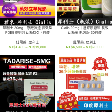
犀利士 20mg｜原廠製造 長效型
Cialis 20mg｜禮來原廠製 長效
PDE5抑制劑 助勃持久 4粒裝
助勃藥 瓶裝版 30粒裝
壯陽藥
,
犀利士
壯陽藥
,
犀利士
NT$
1,400
–
NT$
19,800
NT$
4,500
–
NT$
20,000