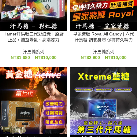
Hamer汗馬糖二代彩虹糖｜原廠
皇家紫糖 Royal Ali Candy | 六代
正品，補益陽氣、高爆發力
汗馬糖 調養身體 保持持久精力
汗馬糖系列
汗馬糖系列
NT$
1,680
–
NT$
10,000
NT$
2,900
–
NT$
10,000