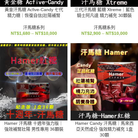
黃金汗馬糖 Acfive-Candy 七代
三代汗馬糖 藍糖 Xtreme｜藍色
精力糖｜恢復自信|壯陽補腎
騎士阿凡達 精力補充 30顆裝
汗馬糖系列
汗馬糖系列
NT$
1,680
–
NT$
10,000
NT$
2,900
–
NT$
10,000
Hamer 汗馬糖 十週年強力版｜
Hamer Candy 汗馬糖｜馬來西
強效補腎壯陽 男性專用 36顆裝
亞天然成分 強效精力補充 1盒
30顆