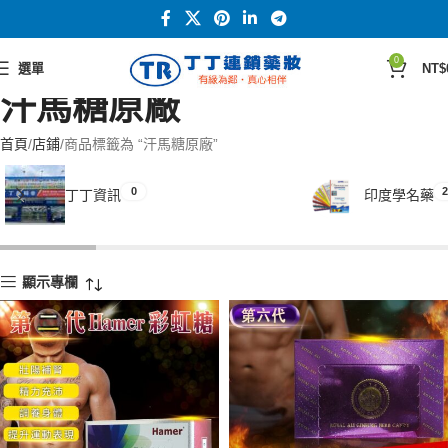
0
選單
NT$
汗馬糖原廠
首頁
店鋪
商品標籤為 “汗馬糖原廠”
0
2
丁丁資訊
印度學名藥
顯示專欄