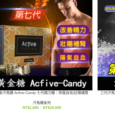
金汗馬糖 Acfive-Candy 七代精力糖｜恢復自信|壯陽補腎
三代汗馬糖
汗馬糖系列
NT$
1,680
–
NT$
10,000