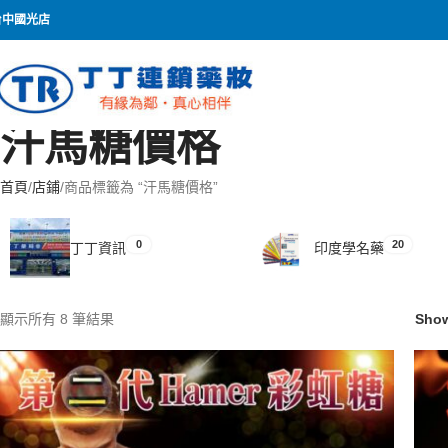
台中國光店
汗馬糖價格
首頁
店鋪
商品標籤為 “汗馬糖價格”
0
20
丁丁資訊
印度學名藥
顯示所有 8 筆結果
Sho