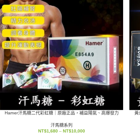
Hamer汗馬糖二代彩虹糖｜原廠正品，補益陽氣、高爆發力
黃
汗馬糖系列
NT$
1,680
–
NT$
10,000