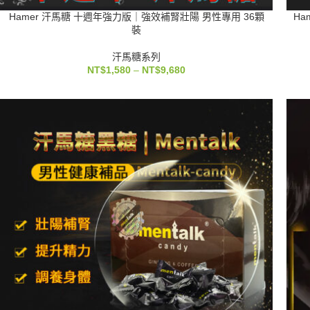
Hamer 汗馬糖 十週年強力版｜強效補腎壯陽 男性專用 36顆
Ha
裝
汗馬糖系列
NT$
1,580
–
NT$
9,680