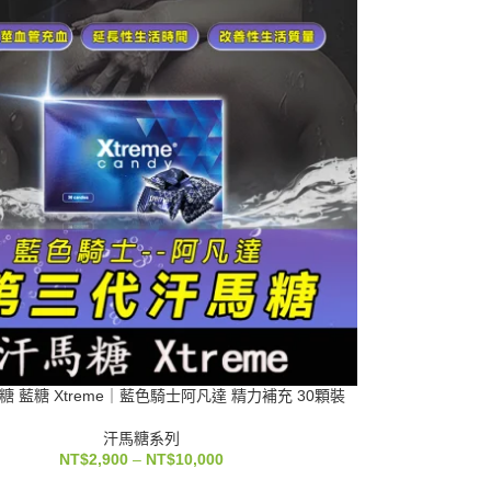
 藍糖 Xtreme｜藍色騎士阿凡達 精力補充 30顆裝
汗馬糖系列
NT$
2,900
–
NT$
10,000