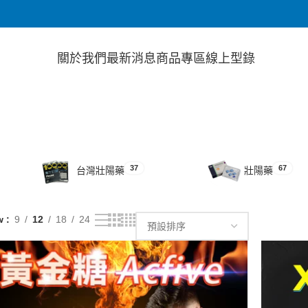
關於我們
最新消息
商品專區
線上型錄
37
67
台灣壯陽藥
壯陽藥
w
9
12
18
24