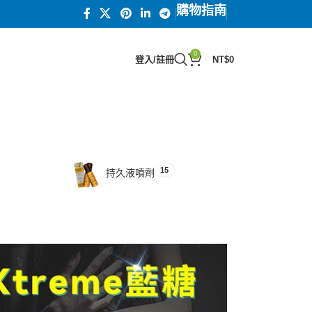
購物指南
0
登入/註冊
NT$
0
15
汗馬糖系列
15
持久液噴劑