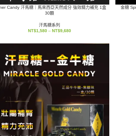
mer Candy 汗馬糖｜馬來西亞天然成分 強效精力補充 1盒
金糖 S
30顆
汗馬糖系列
NT$
1,580
–
NT$
9,680