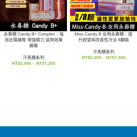
永春糖 Candy B+ Complex｜強
Miss Candy B 女用永春糖｜提
效壯陽補腎 增強精力 延時效果
升欲望與改善性冷淡 8顆裝
顯著
汗馬糖系列
汗馬糖系列
NT$
2,000
–
NT$
7,200
NT$
2,000
–
NT$
7,200