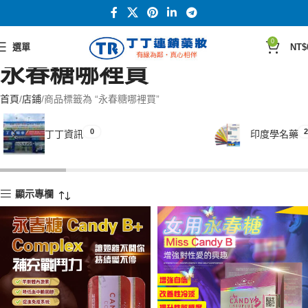
0
選單
NT$
永春糖哪裡買
首頁
店鋪
商品標籤為 “永春糖哪裡買”
0
2
丁丁資訊
印度學名藥
顯示專欄