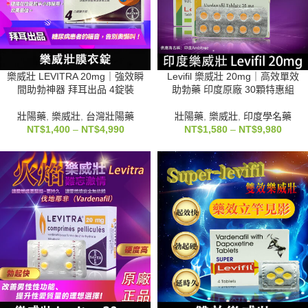
樂威壯 LEVITRA 20mg｜強效瞬
Levifil 樂威壯 20mg｜高效單效
間助勃神器 拜耳出品 4錠裝
助勃藥 印度原廠 30顆特惠組
壯陽藥
,
樂威壯
,
台灣壯陽藥
壯陽藥
,
樂威壯
,
印度學名藥
NT$
1,400
–
NT$
4,990
NT$
1,580
–
NT$
9,980