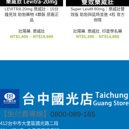
LEVITRA 20mg 樂威壯｜15分
Super Levifil 80mg｜樂威壯雙
鐘見效 助勃藥物 4顆裝 原廠正
效版 助勃與延時並進 4粒 官方
品
保障
壯陽藥
,
樂威壯
壯陽藥
,
樂威壯
,
印度學名藥
NT$
1,400
–
NT$
19,800
NT$
1,390
–
NT$
14,880
【免付費專線】
0800-089-165
412台中市大里區國光路二段