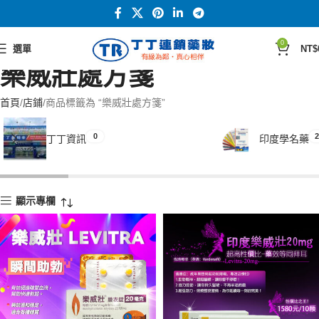
0
選單
NT$
樂威壯處方箋
首頁
店鋪
商品標籤為 “樂威壯處方箋”
0
2
丁丁資訊
印度學名藥
顯示專欄