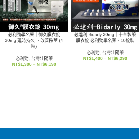
必利勁學名藥｜御久膜衣錠
必達利 Bidarly 30mg｜十全製藥
30mg 延時持久 、改善陰莖 (4
膜衣錠 必利勁學名藥、10錠裝
粒)
必利勁
,
台灣壯陽藥
必利勁
,
台灣壯陽藥
NT$
1,400
–
NT$
6,290
NT$
1,300
–
NT$
6,190