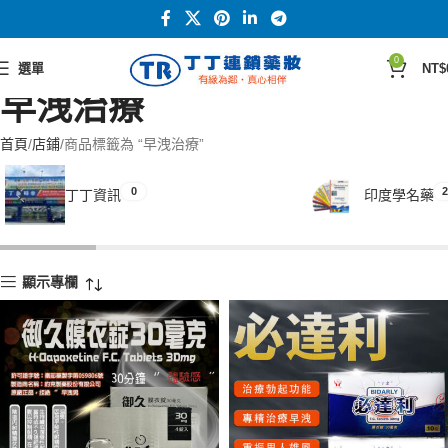
0
選單
NT$
早洩治療
首頁
店鋪
商品標籤為 “早洩治療”
0
2
丁丁資訊
印度學名藥
顯示專欄