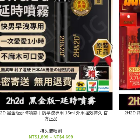
H2D 黑金版延時噴霧｜防早洩專用 15ml 外用強效持久 官
2H2D
方正品
持久液噴劑
NT$
1,899
–
NT$
4,699