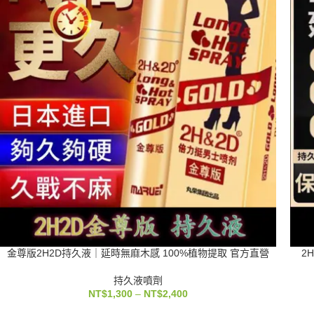
金尊版2H2D持久液｜延時無麻木感 100%植物提取 官方直營
2
持久液噴劑
NT$
1,300
–
NT$
2,400