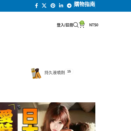
購物指南
0
登入/註冊
NT$
0
15
汗馬糖系列
15
持久液噴劑