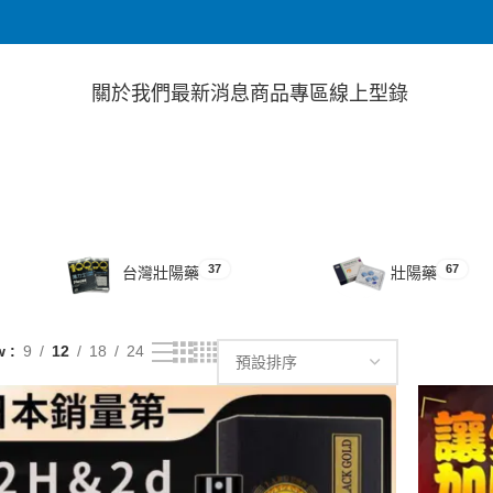
關於我們
最新消息
商品專區
線上型錄
37
67
台灣壯陽藥
壯陽藥
w
9
12
18
24