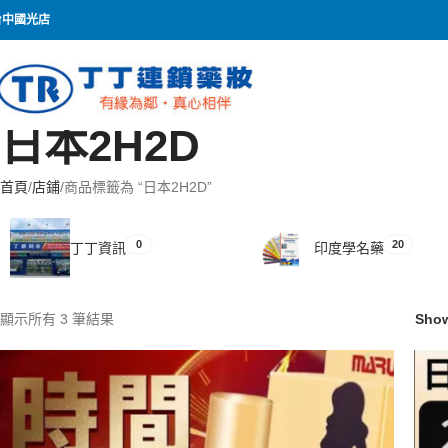
台中國光店
日本2H2D
首頁
店鋪
商品標籤為 “日本2H2D”
0
20
丁丁資訊
印度學名藥
顯示所有 3 筆結果
Sho