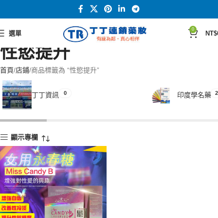
0
選單
NT$
性慾提升
首頁
店鋪
商品標籤為 “性慾提升”
0
2
丁丁資訊
印度學名藥
顯示專欄