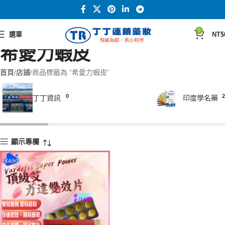
0
選單
NT$
希愛力蝦皮
首頁
店鋪
商品標籤為 “希愛力蝦皮”
0
2
丁丁資訊
印度學名藥
顯示專欄