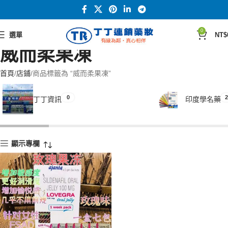
0
選單
NT$
威而柔果凍
首頁
店鋪
商品標籤為 “威而柔果凍”
0
2
丁丁資訊
印度學名藥
顯示專欄