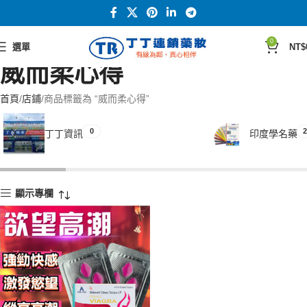
0
選單
NT$
威而柔心得
首頁
店鋪
商品標籤為 “威而柔心得”
0
2
丁丁資訊
印度學名藥
顯示專欄