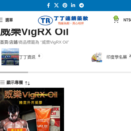
0
選單
NT$
威樂VigRX Oil
首頁
店鋪
商品標籤為 “威樂VigRX Oil”
0
2
丁丁資訊
印度學名藥
顯示專欄