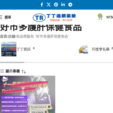
0
選單
NT$
好市多護肝保健食品
首頁
店鋪
商品標籤為 “好市多護肝保健食品”
0
2
丁丁資訊
印度學名藥
顯示專欄